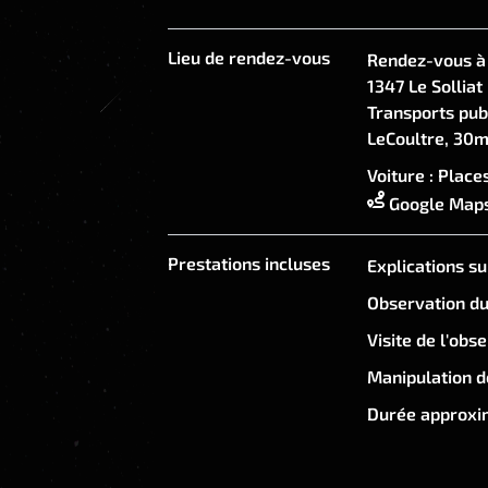
Horaires:
De 14h00 à 15h30
Langues parlées:
Français, Anglais
Lieu de rendez-vous
Rendez-vous à 
1347 Le Solliat
L'activité a lieu quelles que soient les
Transports publ
météo clémente, mais dans le cas où nou
LeCoultre, 30m
observations sont remplacées par une vi
Voiture : Place
l'astronomie.
Google Map
Ce billet n'est valable que pour la date
et n'est pas remboursable.
Prestations incluses
Explications su
Observation du
Visite de l'obs
Manipulation d
Durée approxim