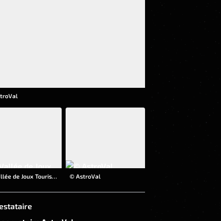
troVal
© Vallée de Joux Tourisme
© AstroVal
estataire