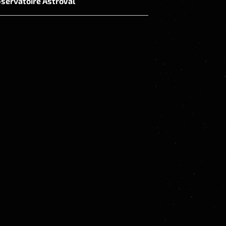
servatoire AstroVal