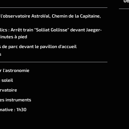
Ob
l'observatoire AstroVal, Chemin de la Capitaine,
 prévisions météo. Nous ne pouvons garantir une
ics : Arrêt train "Solliat Gollisse" devant Jaeger-
s ne pouvons pas observer le ciel, les
inutes à pied
site de l'observatoire et des présentations sur
s de parc devant le pavillon d'accueil
s
 indiquée. La réservation ne peut pas être reportée
r l'astronomie
 soleil
ervatoire
es instruments
ative : 1h30