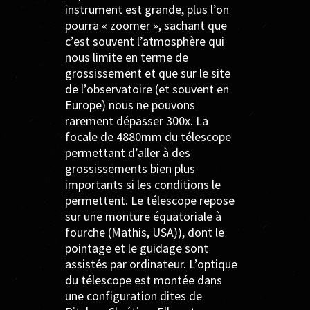
instrument est grande, plus l’on
pourra « zoomer », sachant que
c’est souvent l’atmosphère qui
nous limite en terme de
grossissement et que sur le site
de l’observatoire (et souvent en
Europe) nous ne pouvons
rarement dépasser 300x. La
focale de 4880mm du télescope
permettant d’aller à des
grossissements bien plus
importants si les conditions le
permettent. Le téles­cope repose
sur une mon­ture équa­to­riale à
fourche (Mathis, USA)), dont le
poin­tage et le gui­dage sont
assis­tés par ordi­na­teur. L’optique
du télescope est montée dans
une configuration dites de