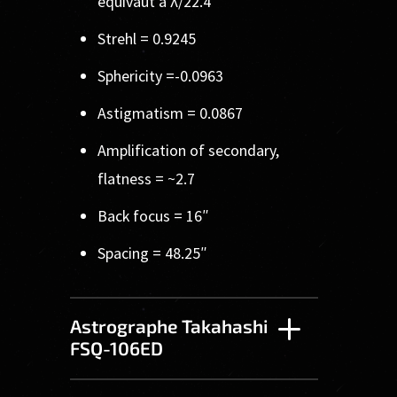
équivaut à λ/22.4
Strehl = 0.9245
Sphericity =-0.0963
Astigmatism = 0.0867
Amplification of secondary,
flatness = ~2.7
Back focus = 16″
Spacing = 48.25″
Astrographe Takahashi
FSQ-106ED