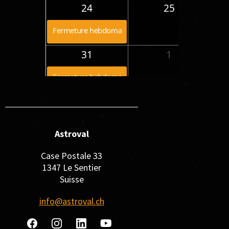
19:
24
25
12:
Fermeture hebdomadaire
19:
31
1
12:
Fermeture hebdomadaire
18:
Astroval
Case Postale 33
1347 Le Sentier
Suisse
info@astroval.ch