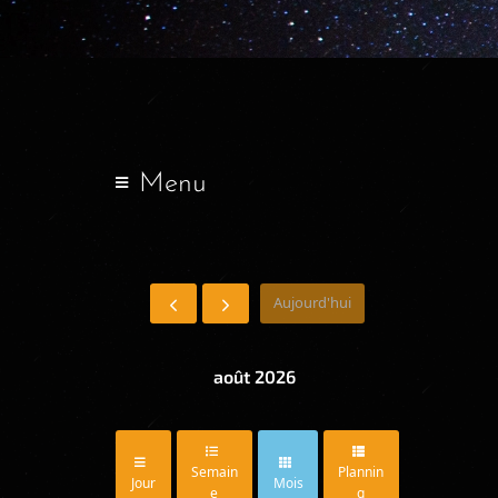
Menu
Aujourd'hui
août 2026
Semain
Plannin
Jour
Mois
E
G