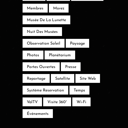
Membres
Morez
Musée De La Lunette
Nuit Des Musées
Observation Soleil
Paysage
Photos
Planétarium
Portes Ouvertes
Presse
Reportage
Satellite
Site Web
Système Reservation
Temps
ValTV
Visite 360°
Wi-Fi
Événements