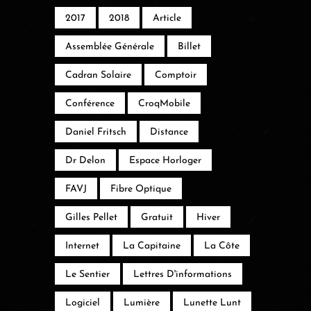
2017
2018
Article
Assemblée Générale
Billet
Cadran Solaire
Comptoir
Conférence
CroqMobile
Daniel Fritsch
Distance
Dr Delon
Espace Horloger
FAVJ
Fibre Optique
Gilles Pellet
Gratuit
Hiver
Internet
La Capitaine
La Côte
Le Sentier
Lettres D'informations
Logiciel
Lumière
Lunette Lunt