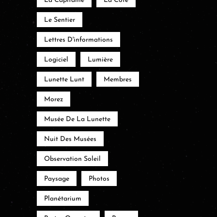
La Capitaine
La Côte
Le Sentier
Lettres D'informations
Logiciel
Lumière
Lunette Lunt
Membres
Morez
Musée De La Lunette
Nuit Des Musées
Observation Soleil
Paysage
Photos
Planétarium