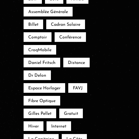
Assemblée Générale
Billet
Cadran Solaire
Comptoir
Conférence
CroqMobile
Daniel Fritsch
Distance
Dr Delon
Espace Horloger
FAVJ
Fibre Optique
Gilles Pellet
Gratuit
Hiver
Internet