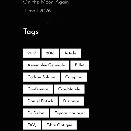
On the Moon Again
11 avril 2026
Tags
2017
2018
Article
Assemblée Générale
Billet
Cadran Solaire
Comptoir
Conférence
CroqMobile
Daniel Fritsch
Distance
Dr Delon
Espace Horloger
FAVJ
Fibre Optique