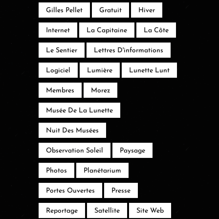
Gilles Pellet
Gratuit
Hiver
Internet
La Capitaine
La Côte
Le Sentier
Lettres D'informations
Logiciel
Lumière
Lunette Lunt
Membres
Morez
Musée De La Lunette
Nuit Des Musées
Observation Soleil
Paysage
Photos
Planétarium
Portes Ouvertes
Presse
Reportage
Satellite
Site Web