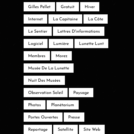
Gilles Pellet
Gratuit
Hiver
Internet
La Capitaine
La Côte
Le Sentier
Lettres D'informations
Logiciel
Lumière
Lunette Lunt
Membres
Morez
Musée De La Lunette
Nuit Des Musées
Observation Soleil
Paysage
Photos
Planétarium
Portes Ouvertes
Presse
Reportage
Satellite
Site Web