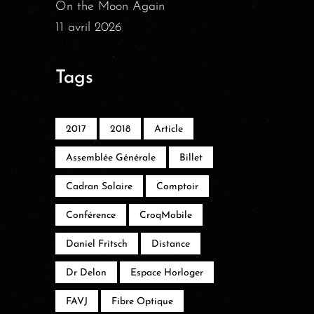
On the Moon Again
11 avril 2026
Tags
2017
2018
Article
Assemblée Générale
Billet
Cadran Solaire
Comptoir
Conférence
CroqMobile
Daniel Fritsch
Distance
Dr Delon
Espace Horloger
FAVJ
Fibre Optique