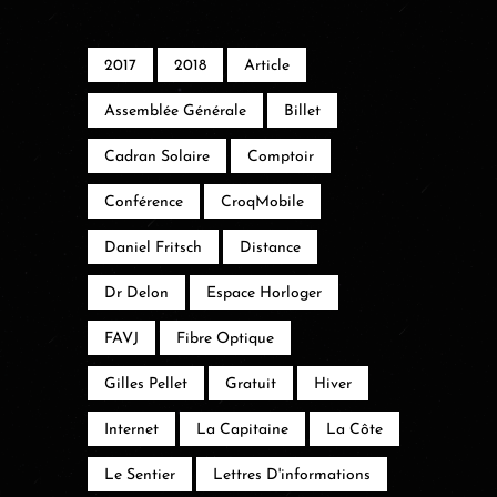
2017
2018
Article
Assemblée Générale
Billet
Cadran Solaire
Comptoir
Conférence
CroqMobile
Daniel Fritsch
Distance
Dr Delon
Espace Horloger
FAVJ
Fibre Optique
Gilles Pellet
Gratuit
Hiver
Internet
La Capitaine
La Côte
Le Sentier
Lettres D'informations