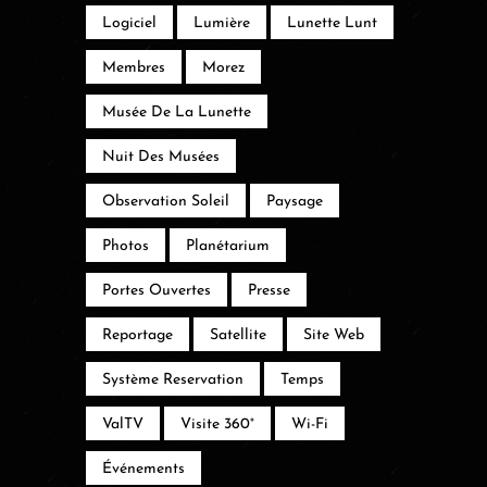
Logiciel
Lumière
Lunette Lunt
Membres
Morez
Musée De La Lunette
Nuit Des Musées
Observation Soleil
Paysage
Photos
Planétarium
Portes Ouvertes
Presse
Reportage
Satellite
Site Web
Système Reservation
Temps
ValTV
Visite 360°
Wi-Fi
Événements