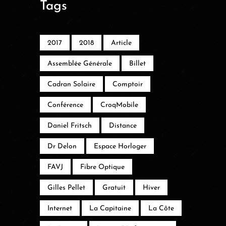
Tags
2017
2018
Article
Assemblée Générale
Billet
Cadran Solaire
Comptoir
Conférence
CroqMobile
Daniel Fritsch
Distance
Dr Delon
Espace Horloger
FAVJ
Fibre Optique
Gilles Pellet
Gratuit
Hiver
Internet
La Capitaine
La Côte