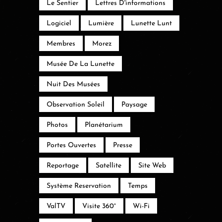
Le Sentier
Lettres D'informations
Logiciel
Lumière
Lunette Lunt
Membres
Morez
Musée De La Lunette
Nuit Des Musées
Observation Soleil
Paysage
Photos
Planétarium
Portes Ouvertes
Presse
Reportage
Satellite
Site Web
Système Reservation
Temps
ValTV
Visite 360°
Wi-Fi