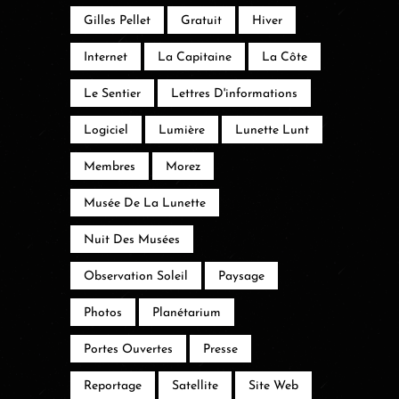
Gilles Pellet
Gratuit
Hiver
Internet
La Capitaine
La Côte
Le Sentier
Lettres D'informations
Logiciel
Lumière
Lunette Lunt
Membres
Morez
Musée De La Lunette
Nuit Des Musées
Observation Soleil
Paysage
Photos
Planétarium
Portes Ouvertes
Presse
Reportage
Satellite
Site Web