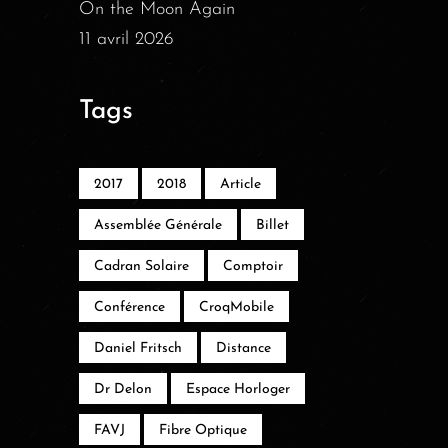
On the Moon Again
11 avril 2026
Tags
2017
2018
Article
Assemblée Générale
Billet
Cadran Solaire
Comptoir
Conférence
CroqMobile
Daniel Fritsch
Distance
Dr Delon
Espace Horloger
FAVJ
Fibre Optique