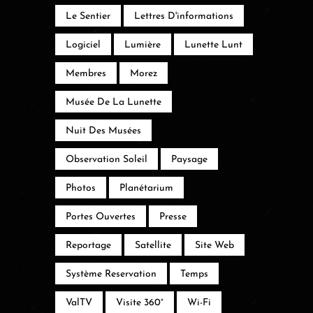
Le Sentier
Lettres D'informations
Logiciel
Lumière
Lunette Lunt
Membres
Morez
Musée De La Lunette
Nuit Des Musées
Observation Soleil
Paysage
Photos
Planétarium
Portes Ouvertes
Presse
Reportage
Satellite
Site Web
Système Reservation
Temps
ValTV
Visite 360°
Wi-Fi