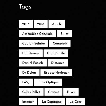
Tags
2017
2018
Article
Assemblée Générale
Billet
Cadran Solaire
Comptoir
Conférence
CroqMobile
Daniel Fritsch
Distance
Dr Delon
Espace Horloger
FAVJ
Fibre Optique
Gilles Pellet
Gratuit
Hiver
Internet
La Capitaine
La Côte