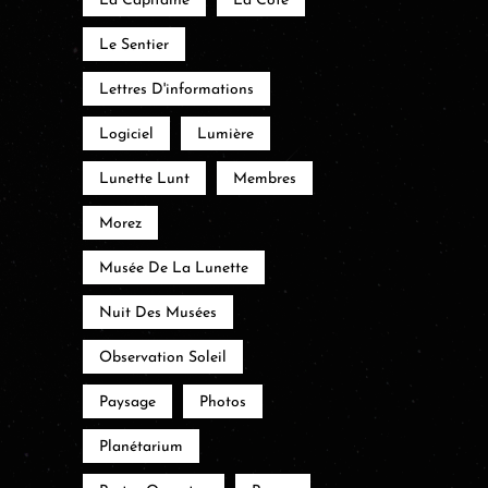
La Capitaine
La Côte
Le Sentier
Lettres D'informations
Logiciel
Lumière
Lunette Lunt
Membres
Morez
Musée De La Lunette
Nuit Des Musées
Observation Soleil
Paysage
Photos
Planétarium