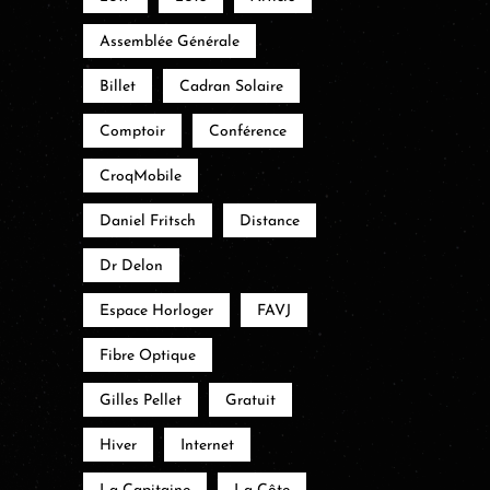
Assemblée Générale
Billet
Cadran Solaire
Comptoir
Conférence
CroqMobile
Daniel Fritsch
Distance
Dr Delon
Espace Horloger
FAVJ
Fibre Optique
Gilles Pellet
Gratuit
Hiver
Internet