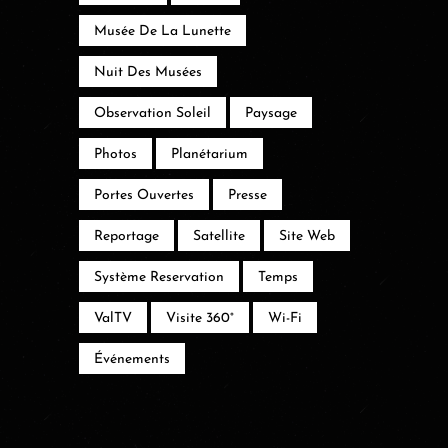
Musée De La Lunette
Nuit Des Musées
Observation Soleil
Paysage
Photos
Planétarium
Portes Ouvertes
Presse
Reportage
Satellite
Site Web
Système Reservation
Temps
ValTV
Visite 360°
Wi-Fi
Événements