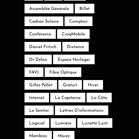
Assemblée Générale
Billet
Cadran Solaire
Comptoir
Conférence
CroqMobile
Daniel Fritsch
Distance
Dr Delon
Espace Horloger
FAVJ
Fibre Optique
Gilles Pellet
Gratuit
Hiver
Internet
La Capitaine
La Côte
Le Sentier
Lettres D'informations
Logiciel
Lumière
Lunette Lunt
Membres
Morez